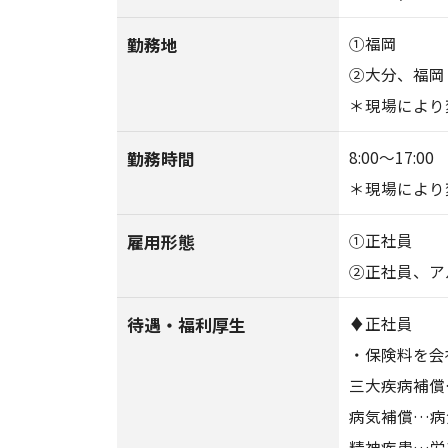
勤務地
①福岡
②大分、福岡
＊現場により
勤務時間
8:00〜17:00
＊現場により
雇用形態
①正社員
②正社員、ア
待遇・福利厚生
♦正社員
・保険料を会
三大疾病補償
病気補償…病
精神疾患…労