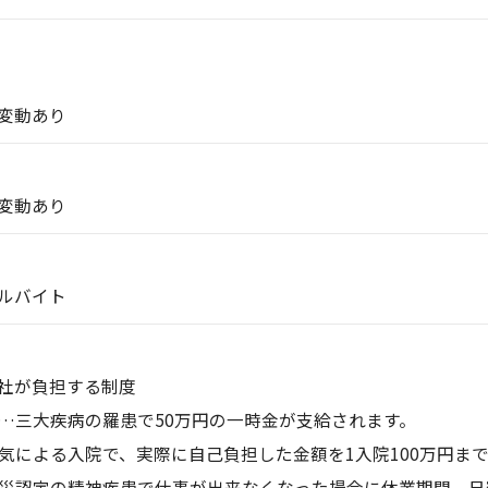
変動あり
変動あり
ルバイト
社が負担する制度
…三大疾病の羅患で50万円の一時金が支給されます。
気による入院で、実際に自己負担した金額を1入院100万円ま
災認定の精神疾患で仕事が出来なくなった場合に休業期間、日額5