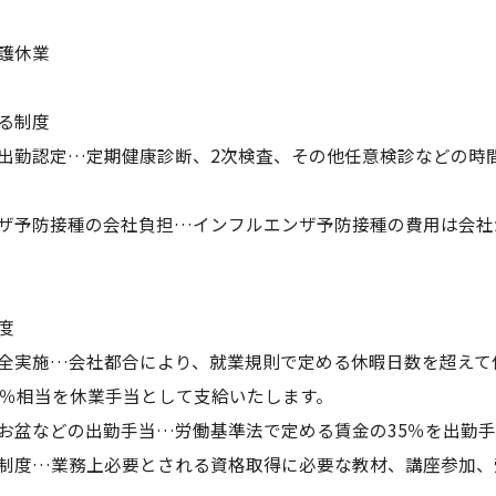
護休業
る制度
出勤認定…定期健康診断、2次検査、その他任意検診などの時
ザ予防接種の会社負担…インフルエンザ予防接種の費用は会社
度
全実施…会社都合により、就業規則で定める休暇日数を超えて
0％相当を休業手当として支給いたします。
お盆などの出勤手当…労働基準法で定める賃金の35％を出勤
制度…業務上必要とされる資格取得に必要な教材、講座参加、