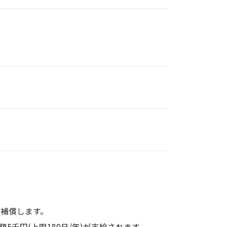
で補償します。
千円(上限180日/年)が支給されます。